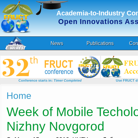
Academia-to-Industry Co
Open Innovations As
News
Publications
Con
Conference starts in:
Timer Completed
Use FRUCT di
You are here
Home
Week of Mobile Techolo
Nizhny Novgorod