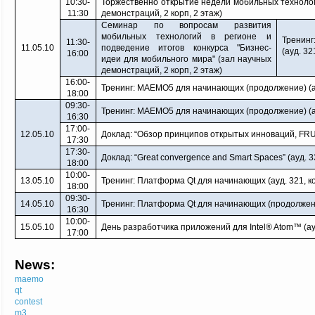
10:30-
Торжественно открытие недели мобильных технолог
11:30
демонстраций, 2 корп, 2 этаж)
Семинар по вопросам развития
мобильных технологий в регионе и
Тренин
11:30-
11.05.10
подведение итогов конкурса "Бизнес-
(aуд. 32
16:00
идеи для мобильного мира" (зал научных
демонстраций, 2 корп, 2 этаж)
16:00-
Тренинг: MAEMO5 для начинающих (продолжение) (aуд
18:00
09:30-
Тренинг: MAEMO5 для начинающих (продолжение) (aуд
16:30
17:00-
12.05.10
Доклад: “Обзор принципов открытых инноваций, FRUCT
17:30
17:30-
Доклад: “Great convergence and Smart Spaces” (aуд. 33
18:00
10:00-
13.05.10
Тренинг: Платформа Qt для начинающих (aуд. 321, ко
18:00
09:30-
14.05.10
Тренинг: Платформа Qt для начинающих (продолжение
16:30
10:00-
15.05.10
День разработчика приложений для Intel® Atom™ (aуд
17:00
News:
maemo
qt
contest
m3