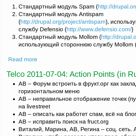
Стандартный модуль Spam (
http://drupal.o
Стандартный модуль Antispam
(
http://drupal.org/project/antispam
), исполь
службу Defensio (
http://www.defensio.com/
)
Стандартный модуль Mollom (
http://drupal
использующий стороннюю службу Mollom 
about Организация защиты от спама на сайте fruct.org
Read more
Telco 2011-07-04: Action Points (in R
АВ – Форум встроить в фрукт.орг как закла
горизонтальном меню
АВ – неправильное отображение точек (пу
на livestreet
АВ – описать как работет спам, всё на бло
АВ – исправить поиск на fruct.org
Виталий, Марина, АВ, Регина – соц. сеть.