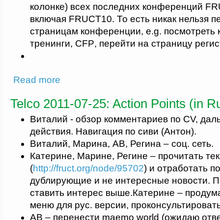
колонке) всех последних конференций
FR
включая
FRUCT
10. То есть никак нельзя 
страницам конференции,
e
.
g
. посмотреть 
тренинги,
CFP
, перейти на страницу регис
about Telco 2011-09-12: Action Points (in Russian)
Read more
Telco 2011-07-25: Action Points (in R
Виталий - обзор комментариев по CV, да
действия. Навигация по сиви (Антон).
Виталий, Марина, АВ, Регина – соц. сеть.
Катерине, Марине, Регине – прочитать те
(
http://fruct.org/node/95702
) и отработать по
дублирующие и не интересные новости. 
ставить интерес выше.Катерине – продума
меню для рус. версии, проконсультироват
АВ – перенести maemo world (ожидаю отве