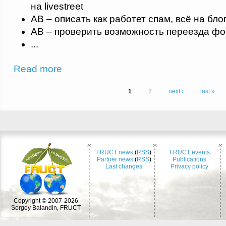
на livestreet
АВ – описать как работет спам, всё на бло
АВ – проверить возможность переезда фо
...
about Telco 2011-06-15: Action Points (in Russian)
Read more
Pages
1
2
next ›
last »
FRUCT news
(
RSS
)
FRUCT events
Partner news
(
RSS
)
Publications
Last changes
Privacy policy
Copyright © 2007-2026
Sergey Balandin, FRUCT