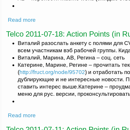
about Telco 2011-07-25: Action Points (in Russian)
Read more
Telco 2011-07-18: Action Points (in R
Виталий разослать анкету с полями для CV
всем участникам вэб рабочей группы. Кида
Виталий, Марина, АВ, Регина – соц. сеть
Катерине, Марине, Регине – прочитать те
(
http://fruct.org/node/95702
) и отработать по
дублирующие и не интересные новости. 
ставить интерес выше.Катерине – проудма
меню для рус. версии, проконсультироват
about Telco 2011-07-18: Action Points (in Russian)
Read more
Telco 2011-07-11: Action Points (in R