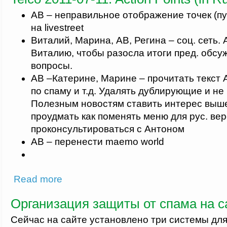
АВ – неправильное отображение точек (пу
на livestreet
Виталий, Марина, АВ, Регина – соц. сеть.
Виталию, чтобы разосла итоги пред. обсу
вопросы.
АВ –Катерине, Марине – прочитать текст 
по спаму и т.д. Удалять дублирующие и не
Полезным новостям ставить интерес выш
проудмать как поменять меню для рус. вер
проконсультироваться с Антоном
АВ – перенести maemo world
about Telco 2011-07-11: Action Points (in Russian)
Read more
Организация защиты от спама на са
Сейчас на сайте установлено три системы для