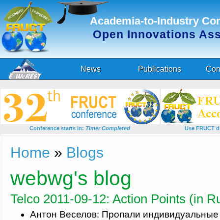
Academia-to-Industry Co
Open Innovations As
News
Publications
Con
Conference starts in:
Timer Completed
Use FRUCT di
You are here
Home
»
Blogs
webwg's blog
Telco 2011-09-12: Action Points (in R
Антон Веселов: Пропали индивидуальные 